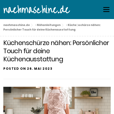
Skip
naehmaschine.de
Menu
to
content
naehmaschine.de
>
Nähanleitungen
>
Küchenschürze nähen:
Persönlicher Touch für deine Küchenausstattung
Küchenschürze nähen: Persönlicher
Touch für deine
Küchenausstattung
POSTED ON
26. MAI 2023