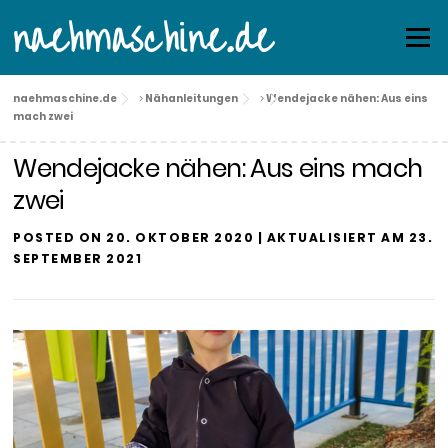
Skip
naehmaschine.de
Menu
to
content
naehmaschine.de
>
Nähanleitungen
>
Wendejacke nähen: Aus eins
mach zwei
Wendejacke nähen: Aus eins mach
zwei
POSTED ON
20. OKTOBER 2020
| AKTUALISIERT AM
23.
SEPTEMBER 2021