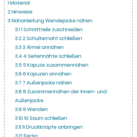
1
Material
2
Hinweise
3
Nähanleitung Wendejacke nähen
3.1
1 Schnittteile zuschneiden
3.2
2 Schulternaht schließen
3.3
3 Ärmel annähen
3.4
4 Seitennähte schließen
3.5
5 Kapuze zusammennähen
3.6
6 Kapuzen annähen
3.7
7 Außenjacke nähen
3.8
8 Zusammennähen der Innen- und
Außenjacke
3.9
9 Wenden
3.10
10 Saum schließen
3.11
11 Druckknöpfe anbringen
3.12
Fertig