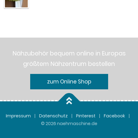
Nähzubehör bequem online in Europas
größtem Nähzentrum bestellen
zum Online Shop
Impressum
|
Datenschutz
|
Pinterest
|
Facebook
|
© 2026 naehmaschine.de