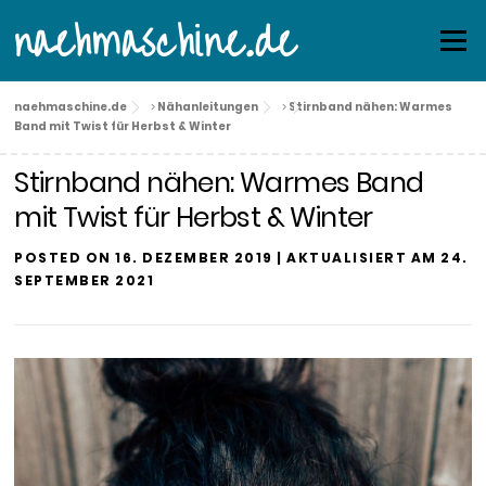
Skip
naehmaschine.de
Menu
to
content
naehmaschine.de
>
Nähanleitungen
>
Stirnband nähen: Warmes
Band mit Twist für Herbst & Winter
Stirnband nähen: Warmes Band
mit Twist für Herbst & Winter
POSTED ON
16. DEZEMBER 2019
| AKTUALISIERT AM
24.
SEPTEMBER 2021