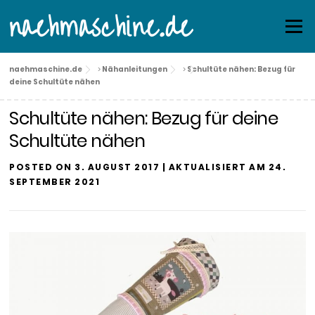
Skip
naehmaschine.de
Menu
to
content
naehmaschine.de
>
Nähanleitungen
>
Schultüte nähen: Bezug für
deine Schultüte nähen
Schultüte nähen: Bezug für deine
Schultüte nähen
POSTED ON
3. AUGUST 2017
| AKTUALISIERT AM
24.
SEPTEMBER 2021