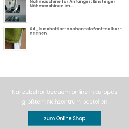
Nähmaschine für Anfänger: Einsteiger
Nähmaschinen im…
04_kuscheltier-naehen-elefant-selber-
naehen
Nähzubehör bequem online in Europas
größtem Nähzentrum bestellen
zum Online Shop