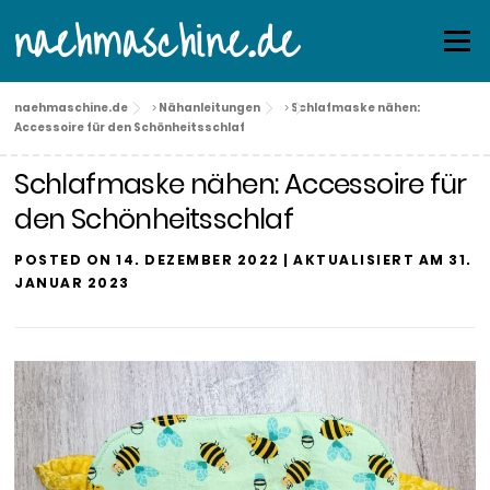
Skip
naehmaschine.de
Menu
to
content
naehmaschine.de
>
Nähanleitungen
>
Schlafmaske nähen:
Accessoire für den Schönheitsschlaf
Schlafmaske nähen: Accessoire für
den Schönheitsschlaf
POSTED ON
14. DEZEMBER 2022
| AKTUALISIERT AM
31.
JANUAR 2023