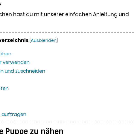
?
hen hast du mit unserer einfachen Anleitung und
verzeichnis
[
Ausblenden
]
nähen
er verwenden
en und zuschneiden
pfen
 auftragen
ne Puppe zu nähen