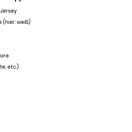
 Jersey
(hier: weiß)
aare
e, etc.)