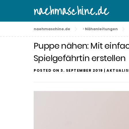
Skip
naehmaschine.de
to
content
naehmaschine.de
>
Nähanleitungen
Puppe nähen: Mit einfac
Spielgefährtin erstellen
POSTED ON
3. SEPTEMBER 2019
| AKTUALI