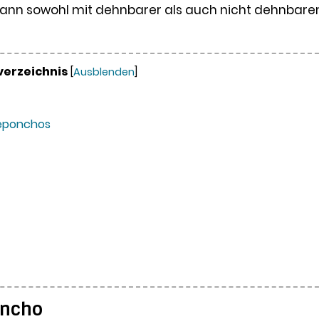
kann sowohl mit dehnbarer als auch nicht dehnbare
verzeichnis
[
Ausblenden
]
deponchos
oncho