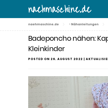
Skip
naehmaschine.de
to
content
naehmaschine.de
>
Nähanleitungen
Badeponcho nähen: Ka
Kleinkinder
POSTED ON
26. AUGUST 2022
| AKTUALISI