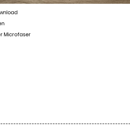
wnload
en
er Microfaser