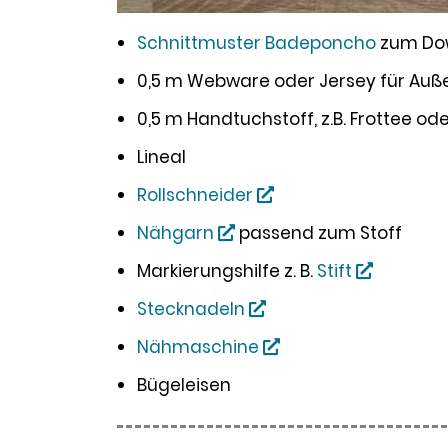
Schnittmuster Badeponcho
zum Do
0,5 m Webware oder Jersey für Auß
0,5 m Handtuchstoff, z.B. Frottee od
Lineal
Rollschneider
Nähgarn
passend zum Stoff
Markierungshilfe z. B.
Stift
Stecknadeln
Nähmaschine
Bügeleisen